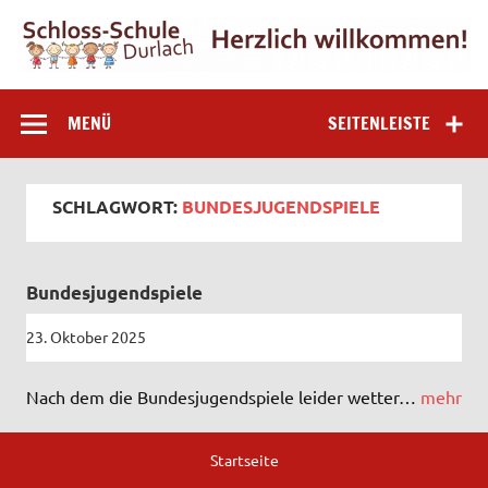
Zum
Inhalt
springen
Schloss-Schule
Grundschule in Karlsruhe-Durlach
MENÜ
SEITENLEISTE
Durlach
SCHLAGWORT:
BUNDESJUGENDSPIELE
Bundesjugendspiele
23. Oktober 2025
Nach dem die Bundesjugendspiele leider wetter…
mehr
Startseite