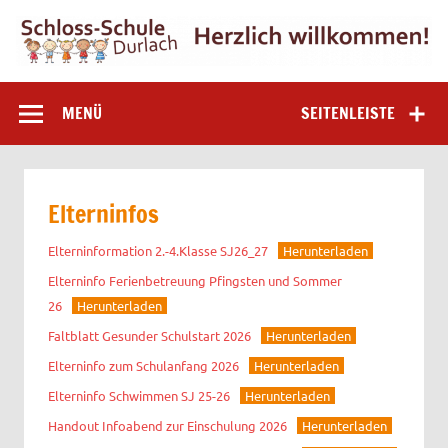
Zum
Inhalt
springen
Schloss-Schule
Grundschule in Karlsruhe-Durlach
MENÜ
SEITENLEISTE
Durlach
Elterninfos
Elterninformation 2.-4.Klasse SJ26_27
Herunterladen
Elterninfo Ferienbetreuung Pfingsten und Sommer
26
Herunterladen
Faltblatt Gesunder Schulstart 2026
Herunterladen
Elterninfo zum Schulanfang 2026
Herunterladen
Elterninfo Schwimmen SJ 25-26
Herunterladen
Handout Infoabend zur Einschulung 2026
Herunterladen