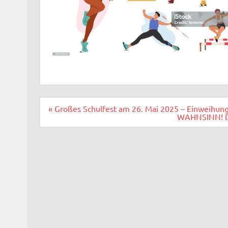
Beitragsnavigation
« Großes Schulfest am 26. Mai 2025 – Einweihun
WAHNSINN! Di