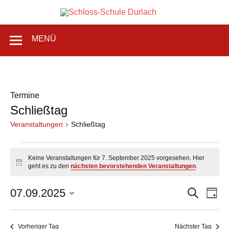
Zum
Inhalt
Schlos
springen
Grundschule in Karlsruhe-Durlach
MENÜ
Schul
Durlac
Termine
Schließtag
Veranstaltungen
Schließtag
Veranstaltungen
für
Keine Veranstaltungen für 7. September 2025 vorgesehen. Hier
7.
Hinweis
geht es zu den
nächsten bevorstehenden Veranstaltungen
.
September
2025
Veranstaltu
Vera
07.09.2025
Suche
Tag
Suche
Ansi
Datum
und
Navi
wählen.
Ansichten,
Navigation
Vorheriger Tag
Nächster Tag