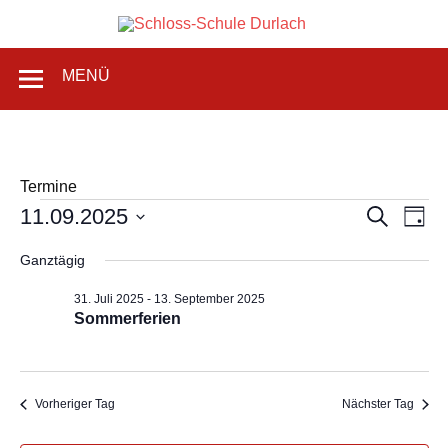
Zum
Inhalt
Schlos
springen
Grundschule in Karlsruhe-Durlach
MENÜ
Schul
Durlac
Termine
Veranstaltungen
Veranstaltu
Vera
11.09.2025
Suche
für
Tag
Suche
Ansi
11.
Datum
und
Navi
September
wählen.
Ansichten,
Ganztägig
2025
Navigation
31. Juli 2025
-
13. September 2025
Sommerferien
Vorheriger Tag
Nächster Tag