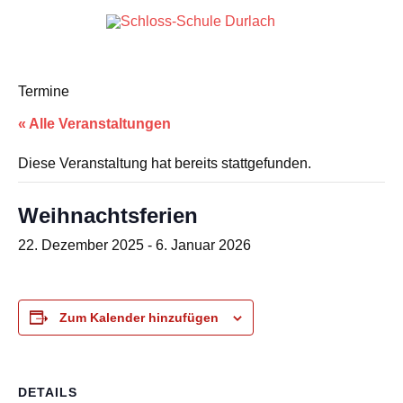
Zum
Inhalt
Schlos
springen
Grundschule in Karlsruhe-Durlach
Schul
Termine
Durlac
« Alle Veranstaltungen
Diese Veranstaltung hat bereits stattgefunden.
Weihnachtsferien
22. Dezember 2025
-
6. Januar 2026
Zum Kalender hinzufügen
DETAILS