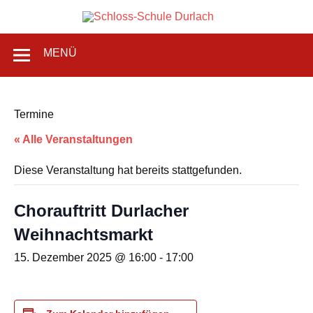
Zum
Inhalt
Schlos
springen
Grundschule in Karlsruhe-Durlach
MENÜ
Schul
Durlac
Termine
« Alle Veranstaltungen
Diese Veranstaltung hat bereits stattgefunden.
Chorauftritt Durlacher
Weihnachtsmarkt
15. Dezember 2025 @ 16:00
-
17:00