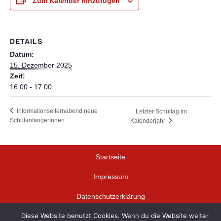
Zum Kalender hinzufügen
DETAILS
Datum:
15. Dezember 2025
Zeit:
16:00 - 17:00
Informationselternabend neue
Letzter Schultag im
SchulanfängerInnen
Kalenderjahr
Startseite
Impressum
Datenschutzerklärung
Diese Website benutzt Cookies. Wenn du die Website weiter
© Schloss-Schule Durlach 2024