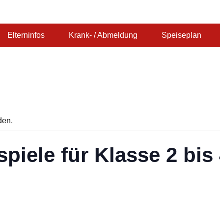
Schule Durlach
Elterninfos
Krank- / Abmeldung
Speiseplan
den.
iele für Klasse 2 bis