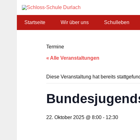
Zum
Inhalt
Schloss-
springen
Grundschule in Karlsruhe-Durlach
Startseite
Wir über uns
Schulleben
Termine
« Alle Veranstaltungen
Diese Veranstaltung hat bereits stattgefun
Bundesjugendsp
22. Oktober 2025 @ 8:00
-
12:30