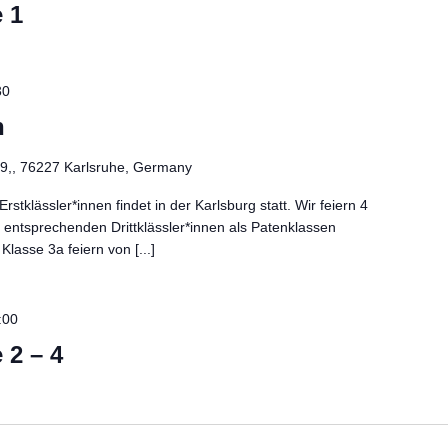
 1
30
n
e 9,, 76227 Karlsruhe, Germany
stklässler*innen findet in der Karlsburg statt. Wir feiern 4
entsprechenden Drittklässler*innen als Patenklassen
Klasse 3a feiern von [...]
:00
 2 – 4