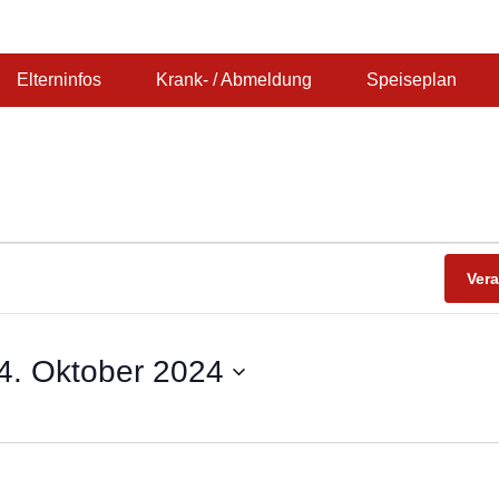
Schule Durlach
Elterninfos
Krank- / Abmeldung
Speiseplan
Ver
4. Oktober 2024